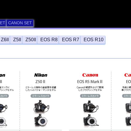
SET
CANON SET
Z6II
Z5II
Z50II
EOS R8
EOS R7
EOS R10