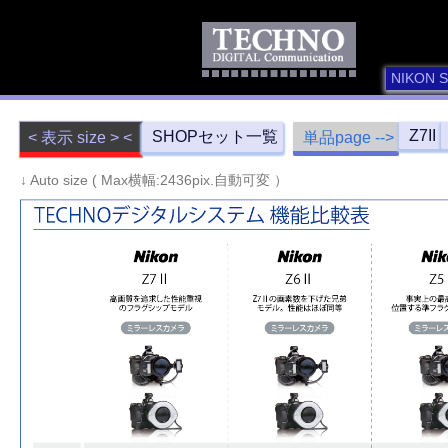
NIKON 
Z7II
SHOPセット一覧
< 表示 size > <
単品page -->
↓ Auto size ( Max横幅:2436pix.自動可変 ）